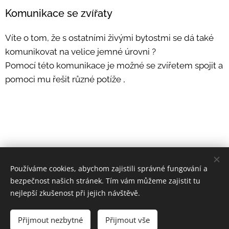
Komunikace se zvířaty
Víte o tom, že s ostatními živými bytostmi se dá také
komunikovat na velice jemné úrovni ?
Pomocí této komunikace je možné se zvířetem spojit a
pomoci mu řešit různé potíže ,
Používáme cookies, abychom zajistili správné fungování a
bezpečnost našich stránek. Tím vám můžeme zajistit tu
Regenerace zvířat
nejlepší zkušenost při jejich návštěvě.
Všechna práva vyhrazena.
Vytvořeno službou
Webnode
Cookies
Přijmout nezbytné
Přijmout vše