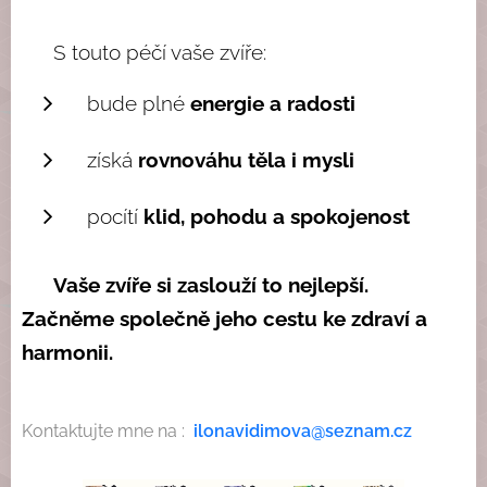
🌿 S touto péčí vaše zvíře:
bude plné
energie a radosti
získá
rovnováhu těla i mysli
pocítí
klid, pohodu a spokojenost
💚
Vaše zvíře si zaslouží to nejlepší.
Začněme společně jeho cestu ke zdraví a
harmonii.
Kontaktujte mne na :
ilonavidimova@seznam.cz