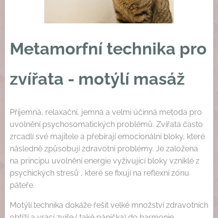
Metamorfní technika pro
zvířata - motýlí masáž
Příjemná, relaxační, jemná a velmi účinná metoda pro
uvolnění psychosomatických problémů. Zvířata často
zrcadlí své majitele a přebírají emocionální bloky, které
následně způsobují zdravotní problémy. Je založena
na principu uvolnění energie vyživující bloky vzniklé z
psychických stresů , které se fixují na reflexní zónu
páteře.
Motýlí technika dokáže řešit velké množství zdravotních
obtíží a vrací zvíře ( také páníčka) do harmonie .